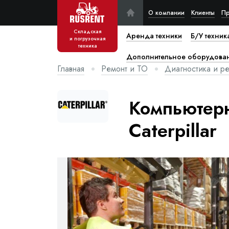
О компании
Клиенты
Пр
Складская
Аренда техники
Б/У техник
и погрузочная
техника
Дополнительное оборудова
Главная
Ремонт и ТО
Диагностика и ре
Компьютерн
Caterpillar