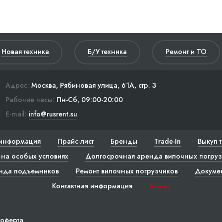
Новая техника
Б/У техника
Ремонт и ТО
Адрес:
Москва, Рябиновая улица, 61А, стр. 3
Рабочие часы:
Пн-Сб, 09:00-20:00
E-mail:
info@rusrent.su
информация
Прайс-лист
Бренды
Trade-In
Выкуп 
на особых условиях
Долгосрочная аренда вилочных погруз
нда подъемников
Ремонт вилочных погрузчиков
Докуме
Контактная информация
Акции
 оферта