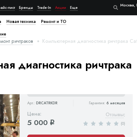
Москва, 
айс-лист
Бренды
Trade-In
Акции
Еще
а
Новая техника
Ремонт и ТО
ние
монт ричтраков
Компьютерная диагностика ричтрака Cate
ая диагностика ричтрака
Арт.:
DRCATRKDR
Гарантия:
6 месяцев
Цена:
Отзывы
:
5 000
q
(0)