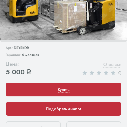
Арт.:
DRYRKDR
Гарантия:
6 месяцев
Цена:
Отзывы
:
5 000
q
(0)
Купить
Подобрать аналог