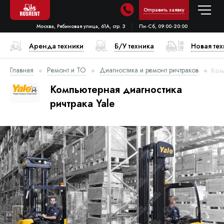
Отправить заявку
Москва, Рябиновая улица, 61А, стр. 3
Пн-Сб, 09:00-20:00
Аренда техники
Б/У техника
Новая те
Главная
Ремонт и ТО
Диагностика и ремонт ричтраков
Ком
Компьютерная диагностика
ричтрака Yale