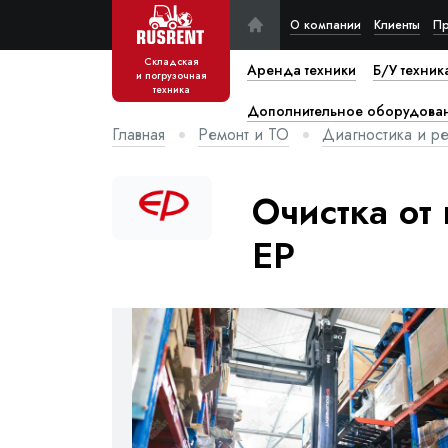
О компании
Клиенты
Пр
Складская
Аренда техники
Б/У техник
и погрузочная
техника
Дополнительное оборудова
Главная
Ремонт и ТО
Диагностика и ре
Очистка от
EP