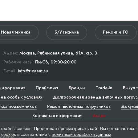
Новая техника
Б/У техника
Ремонт и ТО
Адрес:
Москва, Рябиновая улица, 61А, стр. 3
Рабочие часы:
Пн-Сб, 09:00-20:00
E-mail:
info@rusrent.su
информация
Прайс-лист
Бренды
Trade-In
Выкуп 
на особых условиях
Долгосрочная аренда вилочных погруз
нда подъемников
Ремонт вилочных погрузчиков
Докуме
Контактная информация
Акции
 файлы cookies. Продолжая просматривать сайт Вы соглашаетесь 
cookies в соответствии с
политикой обработки данных
.
 оферта