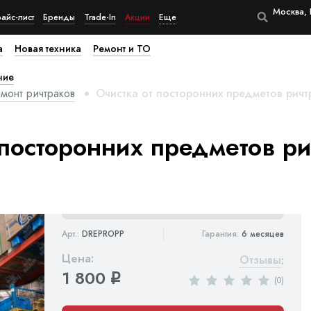
Москва, 
айс-лист
Бренды
Trade-In
Акции
Еще
а
Новая техника
Ремонт и ТО
ние
монт ричтраков
Очистка от посторонних предметов ричт
 посторонних предметов р
Арт.:
DREPROPP
Гарантия:
6 месяцев
Цена:
Отзывы
:
1 800
q
(0)