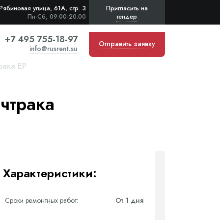
Рябиновая улица, 61А, стр. 3
Пригласить на
тендер
Пн-Сб, 09:00-20:00
+7 495 755-18-97
Отправить заявку
info@rusrent.su
рака EP
ичтрака
Характеристики:
Сроки ремонтных работ:
От 1 дня