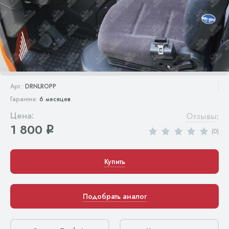
Арт.:
DRNLROPP
Гарантия:
6 месяцев
Цена:
Отзывы
:
1 800
q
(0)
Купить
Подобрать аналог