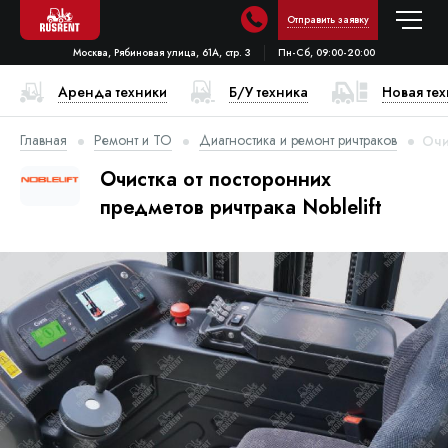
Отправить заявку
Москва, Рябиновая улица, 61А, стр. 3
Пн-Сб, 09:00-20:00
Аренда техники
Б/У техника
Новая те
Главная
Ремонт и ТО
Диагностика и ремонт ричтраков
Очи
Очистка от посторонних
предметов ричтрака Noblelift