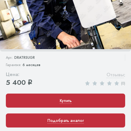
Арт.:
DRATRSUGR
Гарантия:
6 месяцев
Цена:
Отзывы
:
5 400
q
(0)
Купить
Подобрать аналог