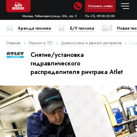
Отправить заявку
Москва, Рябиновая улица, 61А, стр. 3
Пн-Сб, 09:00-20:00
Аренда техники
Б/У техника
Новая те
Главная
Ремонт и ТО
Диагностика и ремонт ричтраков
Сня
Снятие/установка
гидравлического
распределителя ричтрака Atlet