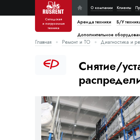
О компании
Клиенты
Пр
Складская
Аренда техники
Б/У техник
и погрузочная
техника
Дополнительное оборудова
Главная
Ремонт и ТО
Диагностика и ре
Снятие/уст
распредели