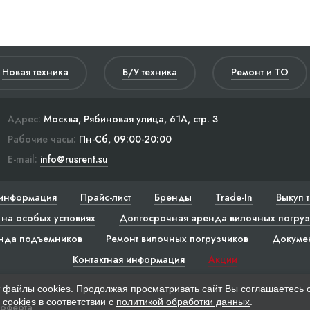
Новая техника
Б/У техника
Ремонт и ТО
Адрес:
Москва, Рябиновая улица, 61А, стр. 3
Рабочие часы:
Пн-Сб, 09:00-20:00
E-mail:
info@rusrent.su
информация
Прайс-лист
Бренды
Trade-In
Выкуп 
на особых условиях
Долгосрочная аренда вилочных погруз
нда подъемников
Ремонт вилочных погрузчиков
Докуме
Контактная информация
Акции
 файлы cookies. Продолжая просматривать сайт Вы соглашаетесь 
cookies в соответствии с
политикой обработки данных
.
 оферта