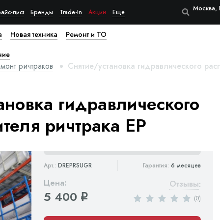
Москва, 
айс-лист
Бренды
Trade-In
Акции
Еще
а
Новая техника
Ремонт и ТО
ние
монт ричтраков
Снятие/установка гидравлического рас
ановка гидравлического
теля ричтрака EP
Арт.:
DREPRSUGR
Гарантия:
6 месяцев
Цена:
Отзывы
:
5 400
q
(0)