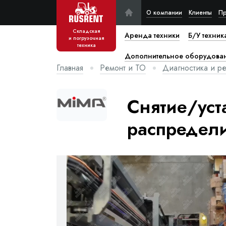
О компании
Клиенты
Пр
Складская
Аренда техники
Б/У техник
и погрузочная
техника
Дополнительное оборудова
Главная
Ремонт и ТО
Диагностика и ре
Снятие/уст
распредели