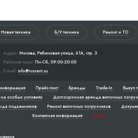
Новая техника
Б/У техника
Ремонт и ТО
Адрес:
Москва, Рябиновая улица, 61А, стр. 3
Рабочие часы:
Пн-Сб, 09:00-20:00
E-mail:
info@rusrent.su
информация
Прайс-лист
Бренды
Trade-In
Выкуп 
на особых условиях
Долгосрочная аренда вилочных погруз
нда подъемников
Ремонт вилочных погрузчиков
Докуме
Контактная информация
Акции
 оферта