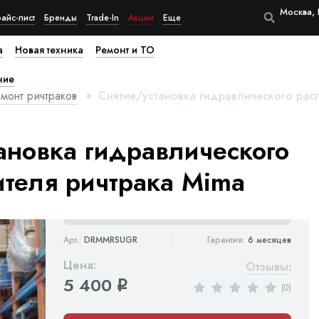
Москва, 
айс-лист
Бренды
Trade-In
Акции
Еще
а
Новая техника
Ремонт и ТО
ние
монт ричтраков
Снятие/установка гидравлического рас
ановка гидравлического
теля ричтрака Mima
Арт.:
DRMMRSUGR
Гарантия:
6 месяцев
Цена:
Отзывы
:
5 400
q
(0)