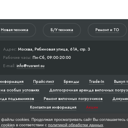
Новая техника
Б/У техника
Ремонт и ТО
Адрес:
Москва, Рябиновая улица, 61А, стр. 3
Рабочие часы:
Пн-Сб, 09:00-20:00
E-mail:
info@rusrent.su
информация
Прайс-лист
Бренды
Trade-In
Выкуп 
на особых условиях
Долгосрочная аренда вилочных погруз
нда подъемников
Ремонт вилочных погрузчиков
Докуме
Контактная информация
Акции
 файлы cookies. Продолжая просматривать сайт Вы соглашаетесь 
cookies в соответствии с
политикой обработки данных
.
 оферта