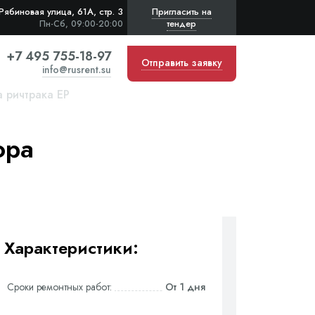
Рябиновая улица, 61А, стр. 3
Пригласить на
тендер
Пн-Сб, 09:00-20:00
+7 495 755-18-97
Отправить заявку
info@rusrent.su
а ричтрака EP
ора
Характеристики:
Сроки ремонтных работ:
От 1 дня