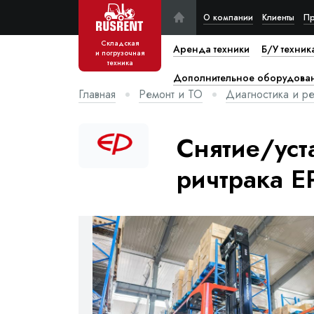
О компании
Клиенты
Пр
Складская
Аренда техники
Б/У техник
и погрузочная
техника
Дополнительное оборудова
Главная
Ремонт и ТО
Диагностика и ре
Снятие/уст
ричтрака E