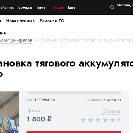
Москва, 
айс-лист
Бренды
Trade-In
Акции
Еще
а
Новая техника
Ремонт и ТО
ние
монт ричтраков
Снятие/установка тягового аккумулятор
ановка тягового аккумулят
P
Арт.:
DREPRSUTA
Гарантия:
6 месяцев
Цена:
Отзывы
:
1 800
q
(0)