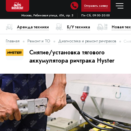
Отправить заявку
Москва, Рябиновая улица, 61А, стр. 3
Пн-Сб, 09:00-20:00
Аренда техники
Б/У техника
Новая те
Главная
Ремонт и ТО
Диагностика и ремонт ричтраков
Сня
Снятие/установка тягового
аккумулятора ричтрака Hyster