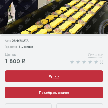
Арт.:
DRHYRSUTA
Гарантия:
6 месяцев
Цена:
Отзывы
:
1 800
q
(0)
Купить
Подобрать аналог