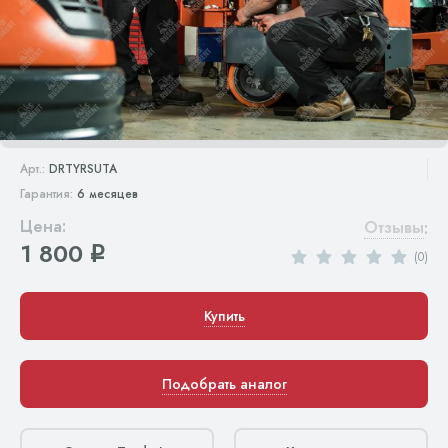
Арт.:
DRTYRSUTA
Гарантия:
6 месяцев
Цена:
Отзывы
:
1 800
q
(0)
Купить
Подобрать аналог