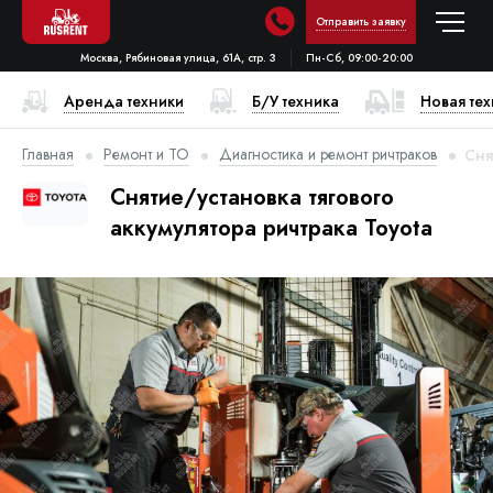
Отправить заявку
Москва, Рябиновая улица, 61А, стр. 3
Пн-Сб, 09:00-20:00
Аренда техники
Б/У техника
Новая те
Главная
Ремонт и ТО
Диагностика и ремонт ричтраков
Сня
Снятие/установка тягового
аккумулятора ричтрака Toyota