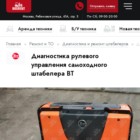
Отправить заявку
Москва, Рябиновая улица, 61А, стр. 3
Пн-Сб, 09:00-20:00
Аренда техники
Б/У техника
Новая те
Главная
Ремонт и ТО
Диагностика и ремонт штабелеров
Д
Диагностика рулевого
управления самоходного
штабелера BT