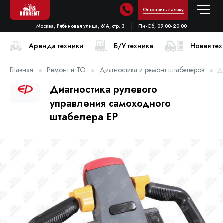
Отправить заявку
Москва, Рябиновая улица, 61А, стр. 3
Пн-Сб, 09:00-20:00
Аренда техники
Б/У техника
Новая те
Главная
Ремонт и ТО
Диагностика и ремонт штабелеров
Д
Диагностика рулевого
управления самоходного
штабелера EP