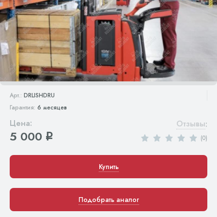
Арт.:
DRLISHDRU
Гарантия:
6 месяцев
Цена:
Отзывы
:
5 000
q
(0)
Купить
Подобрать аналог