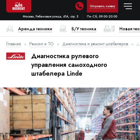
Отправить заявку
Москва, Рябиновая улица, 61А, стр. 3
Пн-Сб, 09:00-20:00
Аренда техники
Б/У техника
Новая те
Главная
Ремонт и ТО
Диагностика и ремонт штабелеров
Д
Диагностика рулевого
управления самоходного
штабелера Linde