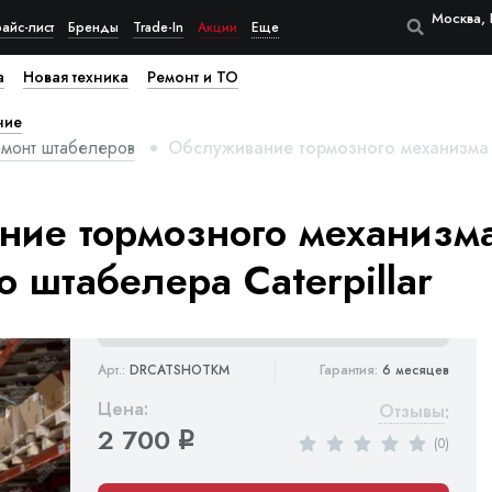
Москва, 
айс-лист
Бренды
Trade-In
Акции
Еще
а
Новая техника
Ремонт и ТО
ние
емонт штабелеров
Обслуживание тормозного механизма к
ие тормозного механизма
о штабелера Caterpillar
Арт.:
DRCATSHOTKM
Гарантия:
6 месяцев
Цена:
Отзывы
:
2 700
q
(0)