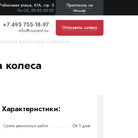
Рябиновая улица, 61А, стр. 3
Пригласить на
тендер
Пн-Сб, 09:00-20:00
+7 495 755-18-97
Отправить заявку
info@rusrent.su
олеса штабелера Caterpillar
 колеса
Характеристики:
Сроки ремонтных работ:
От 1 дня