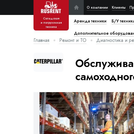
О компании
Клиенты
Пр
Складская
Аренда техники
Б/У техник
и погрузочная
техника
Дополнительное оборудова
Главная
Ремонт и ТО
Диагностика и р
Обслуживан
самоходног