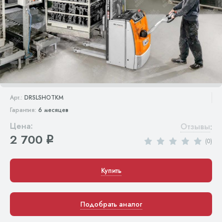
Арт.:
DRSLSHOTKM
Гарантия:
6 месяцев
Цена:
Отзывы
:
2 700
q
(0)
Купить
Подобрать аналог