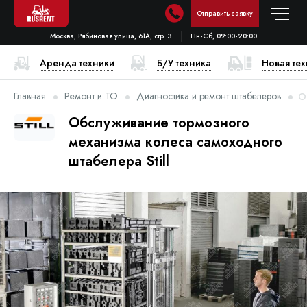
Отправить заявку
Москва, Рябиновая улица, 61А, стр. 3
Пн-Сб, 09:00-20:00
Аренда техники
Б/У техника
Новая те
Главная
Ремонт и ТО
Диагностика и ремонт штабелеров
О
Обслуживание тормозного
механизма колеса самоходного
штабелера Still