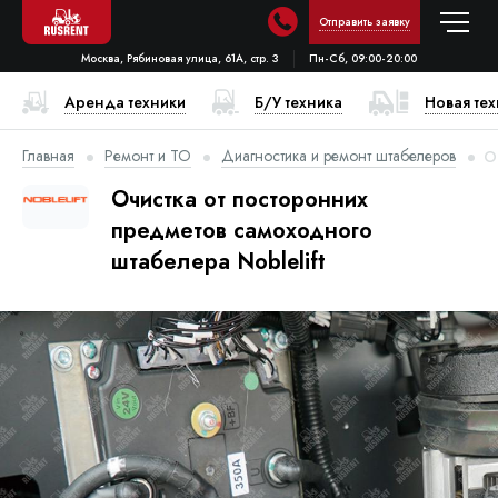
Отправить заявку
Москва, Рябиновая улица, 61А, стр. 3
Пн-Сб, 09:00-20:00
Аренда техники
Б/У техника
Новая те
Главная
Ремонт и ТО
Диагностика и ремонт штабелеров
О
Очистка от посторонних
предметов самоходного
штабелера Noblelift