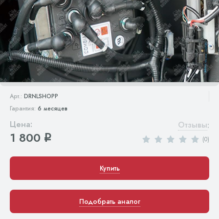
Арт.:
DRNLSHOPP
Гарантия:
6 месяцев
Цена:
Отзывы
:
1 800
q
(0)
Купить
Подобрать аналог