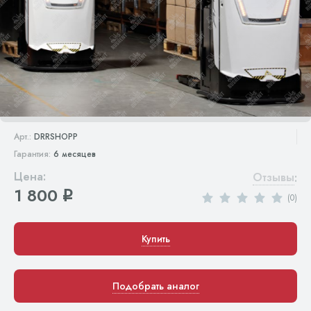
Арт.:
DRRSHOPP
Гарантия:
6 месяцев
Цена:
Отзывы
:
1 800
q
(0)
Купить
Подобрать аналог