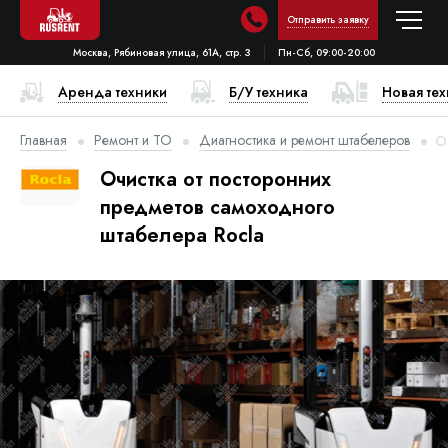
Отправить заявку
Москва, Рябиновая улица, 61А, стр. 3
Пн-Сб, 09:00-20:00
Аренда техники
Б/У техника
Новая те
Главная
Ремонт и ТО
Диагностика и ремонт штабелеров
О
Очистка от посторонних
предметов самоходного
штабелера Rocla