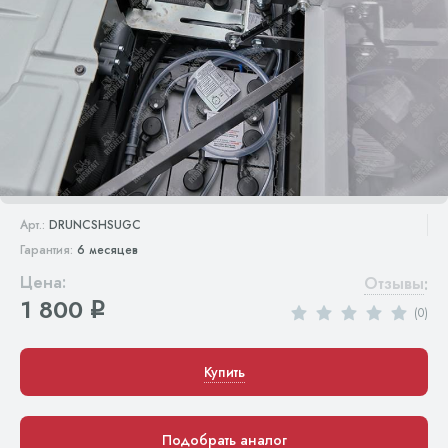
Арт.:
DRUNCSHSUGC
Гарантия:
6 месяцев
Цена:
Отзывы
:
1 800
q
(0)
Купить
Подобрать аналог