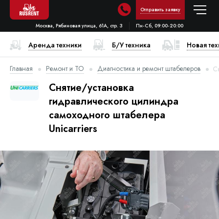
Отправить заявку
Москва, Рябиновая улица, 61А, стр. 3
Пн-Сб, 09:00-20:00
Аренда техники
Б/У техника
Новая те
Главная
Ремонт и ТО
Диагностика и ремонт штабелеров
С
Снятие/установка
гидравлического цилиндра
самоходного штабелера
Unicarriers