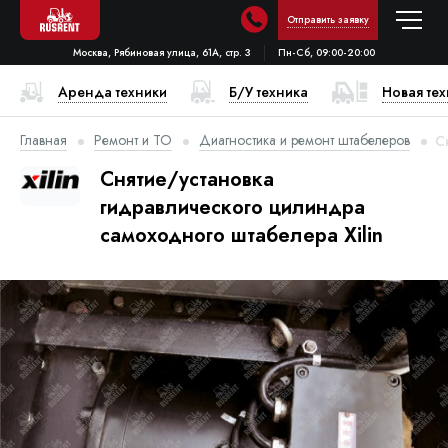
Отправить заявку
Москва, Рябиновая улица, 61А, стр. 3
Пн-Сб, 09:00-20:00
Аренда техники
Б/У техника
Новая те
Главная
Ремонт и ТО
Диагностика и ремонт штабелеров
С
Снятие/установка
гидравлического цилиндра
самоходного штабелера Xilin