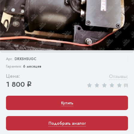
Арт.:
DRXSHSUGC
Гарантия:
6 месяцев
Цена:
Отзывы
:
1 800
q
(0)
Купить
Подобрать аналог