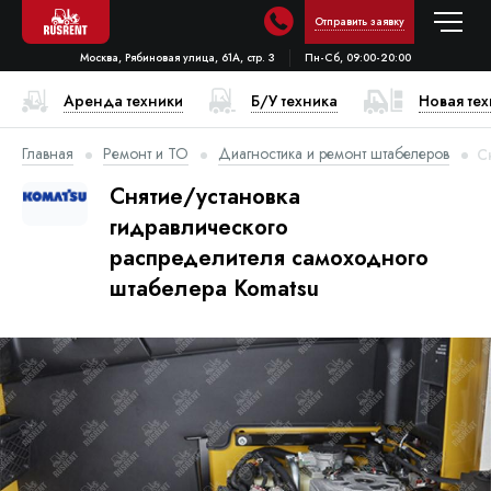
Отправить заявку
Москва, Рябиновая улица, 61А, стр. 3
Пн-Сб, 09:00-20:00
Аренда техники
Б/У техника
Новая те
Главная
Ремонт и ТО
Диагностика и ремонт штабелеров
С
Снятие/установка
гидравлического
распределителя самоходного
штабелера Komatsu