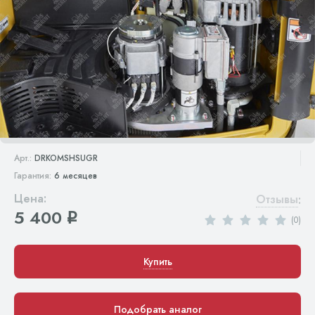
Арт.:
DRKOMSHSUGR
Гарантия:
6 месяцев
Цена:
Отзывы
:
5 400
q
(0)
Купить
Подобрать аналог