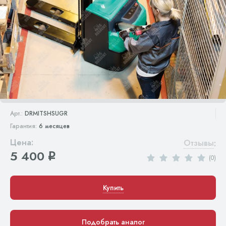
Арт.:
DRMITSHSUGR
Гарантия:
6 месяцев
Цена:
Отзывы
:
5 400
q
(0)
Купить
Подобрать аналог