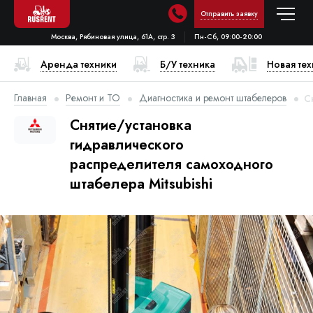
Отправить заявку
Москва, Рябиновая улица, 61А, стр. 3
Пн-Сб, 09:00-20:00
Аренда техники
Б/У техника
Новая те
Главная
Ремонт и ТО
Диагностика и ремонт штабелеров
С
Снятие/установка
гидравлического
распределителя самоходного
штабелера Mitsubishi