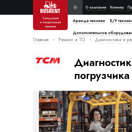
О компании
Клиенты
Пр
Складская
Аренда техники
Б/У техник
и погрузочная
техника
Дополнительное оборудова
Главная
Ремонт и ТО
Диагностика и ре
Диагностик
погрузчика