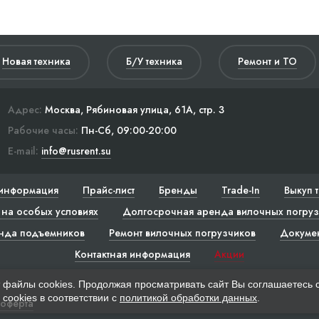
Новая техника
Б/У техника
Ремонт и ТО
Адрес:
Москва, Рябиновая улица, 61А, стр. 3
Рабочие часы:
Пн-Сб, 09:00-20:00
E-mail:
info@rusrent.su
информация
Прайс-лист
Бренды
Trade-In
Выкуп 
на особых условиях
Долгосрочная аренда вилочных погруз
нда подъемников
Ремонт вилочных погрузчиков
Докуме
Контактная информация
Акции
 файлы cookies. Продолжая просматривать сайт Вы соглашаетесь 
cookies в соответствии с
политикой обработки данных
.
 оферта