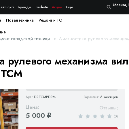
Москва, 
айс-лист
Бренды
Trade-In
Акции
Еще
а
Новая техника
Ремонт и ТО
ние
монт складской техники
Диагностика рулевого механиз
а рулевого механизма вил
 TCM
Арт.:
DRTCMPDRM
Гарантия:
6 месяцев
Цена:
Отзывы
:
5 000
q
(0)