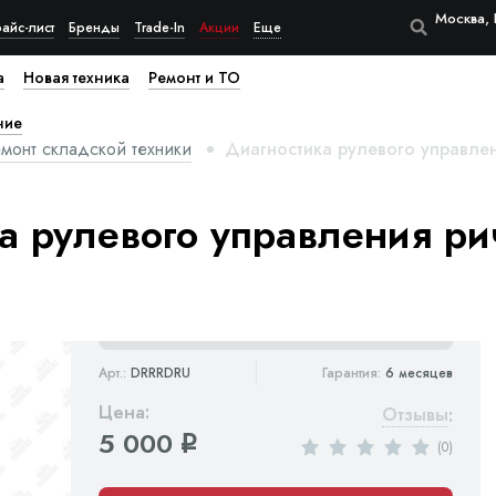
Москва, 
айс-лист
Бренды
Trade-In
Акции
Еще
а
Новая техника
Ремонт и ТО
ние
монт складской техники
Диагностика рулевого управлен
а рулевого управления ри
Арт.:
DRRRDRU
Гарантия:
6 месяцев
Цена:
Отзывы
:
5 000
q
(0)