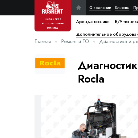
О компании
Клиенты
Пр
Складская
Аренда техники
Б/У техник
и погрузочная
техника
Дополнительное оборудова
Главная
Ремонт и ТО
Диагностика и ре
Диагностик
Rocla