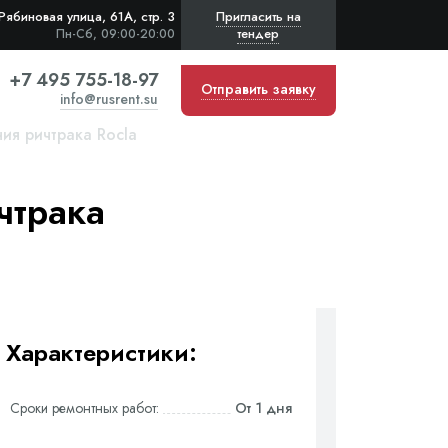
Рябиновая улица, 61А, стр. 3
Пригласить на
тендер
Пн-Сб, 09:00-20:00
+7 495 755-18-97
Отправить заявку
info@rusrent.su
ия ричтрака Rocla
чтрака
Характеристики:
Сроки ремонтных работ:
От 1 дня