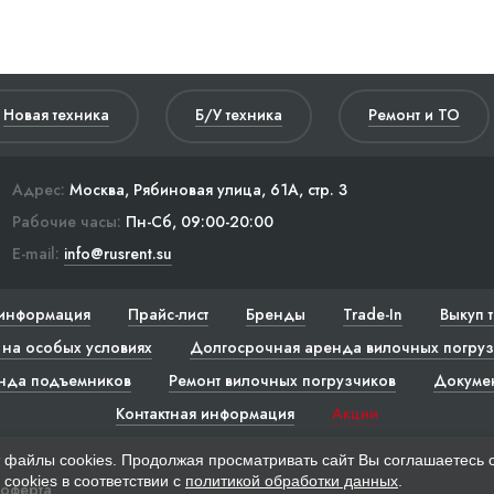
Новая техника
Б/У техника
Ремонт и ТО
Адрес:
Москва, Рябиновая улица, 61А, стр. 3
Рабочие часы:
Пн-Сб, 09:00-20:00
E-mail:
info@rusrent.su
информация
Прайс-лист
Бренды
Trade-In
Выкуп 
на особых условиях
Долгосрочная аренда вилочных погруз
нда подъемников
Ремонт вилочных погрузчиков
Докуме
Контактная информация
Акции
 файлы cookies. Продолжая просматривать сайт Вы соглашаетесь 
cookies в соответствии с
политикой обработки данных
.
 оферта