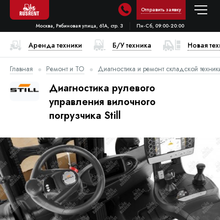
Отправить заявку
Москва, Рябиновая улица, 61А, стр. 3
Пн-Сб, 09:00-20:00
Аренда техники
Б/У техника
Новая те
Главная
Ремонт и ТО
Диагностика и ремонт складской техник
Диагностика рулевого
управления вилочного
погрузчика Still