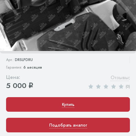
Арт.:
DRSLPDRU
Гарантия:
6 месяцев
Цена:
Отзывы
:
5 000
q
(0)
Купить
Подобрать аналог