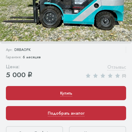
Арт.:
DRBAOPK
Гарантия:
6 месяцев
Цена:
Отзывы
:
5 000
q
(0)
Купить
Подобрать аналог