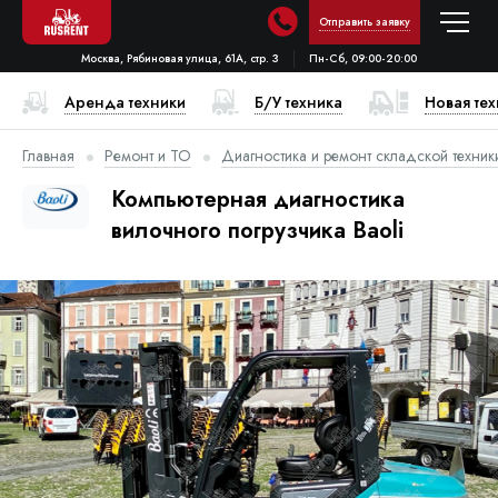
Отправить заявку
Москва, Рябиновая улица, 61А, стр. 3
Пн-Сб, 09:00-20:00
Аренда техники
Б/У техника
Новая те
Главная
Ремонт и ТО
Диагностика и ремонт складской техник
Компьютерная диагностика
вилочного погрузчика Baoli