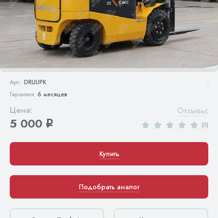
Арт.:
DRLIUPK
Гарантия:
6 месяцев
Цена:
Отзывы
:
5 000
q
(0)
Купить
Подобрать аналог