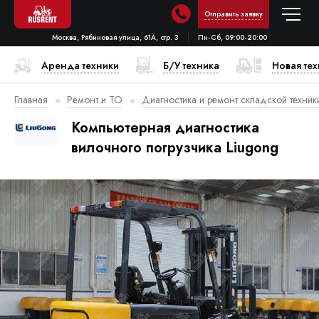
Отправить заявку
Москва, Рябиновая улица, 61А, стр. 3
Пн-Сб, 09:00-20:00
Аренда техники
Б/У техника
Новая те
Главная
Ремонт и ТО
Диагностика и ремонт складской техник
Компьютерная диагностика
вилочного погрузчика Liugong