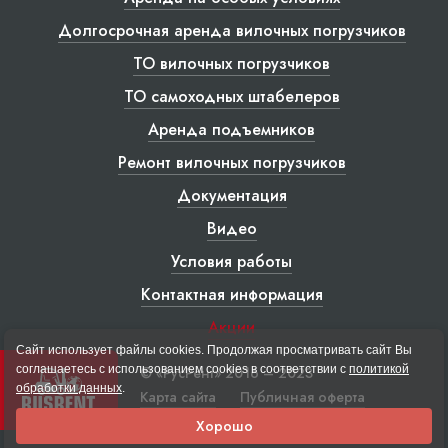
Долгосрочная аренда вилочных погрузчиков
ТО вилочных погрузчиков
ТО самоходных штабелеров
Аренда подъемников
Ремонт вилочных погрузчиков
Документация
Видео
Условия работы
Контактная информация
Акции
Сайт использует файлы cookies. Продолжая просматривать сайт Вы
соглашаетесь с использованием cookies в соответствии с
политикой
© «РусРент» 2016 – 2023
обработки данных
.
Карта сайта
Публичная оферта
Хорошо