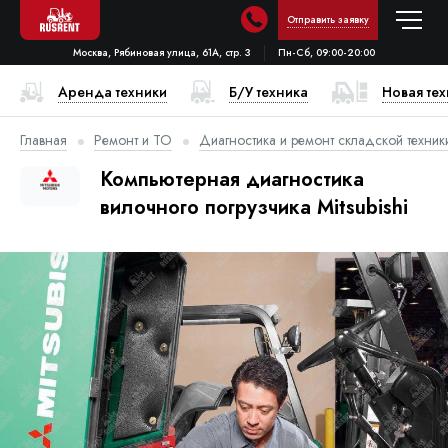
Отправить заявку
Москва, Рябиновая улица, 61А, стр. 3
Пн-Сб, 09:00-20:00
Аренда техники
Б/У техника
Новая те
Главная
Ремонт и ТО
Диагностика и ремонт складской техник
Компьютерная диагностика
вилочного погрузчика Mitsubishi