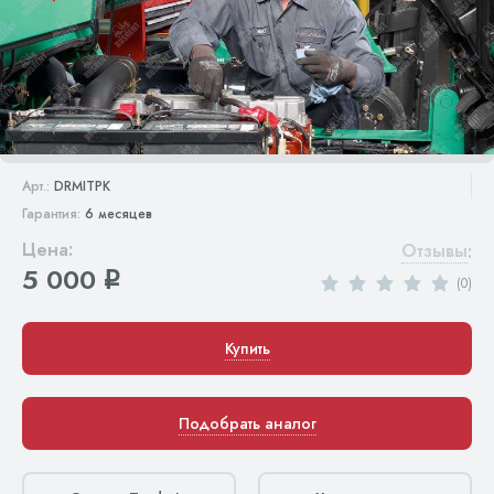
Арт.:
DRMITPK
Гарантия:
6 месяцев
Цена:
Отзывы
:
5 000
q
(0)
Купить
Подобрать аналог