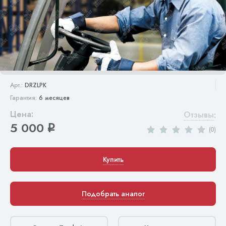
Арт.:
DRZLPK
Гарантия:
6 месяцев
Цена:
Отзывы
:
5 000
q
(0)
Купить
Подобрать аналог