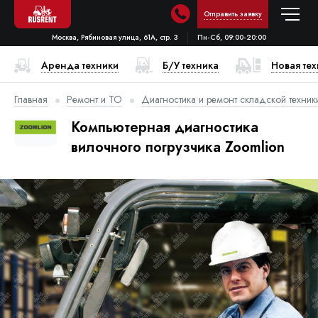
Отправить заявку
Москва, Рябиновая улица, 61А, стр. 3
Пн-Сб, 09:00-20:00
Аренда техники
Б/У техника
Новая те
Главная
Ремонт и ТО
Диагностика и ремонт складской техник
Компьютерная диагностика
вилочного погрузчика Zoomlion