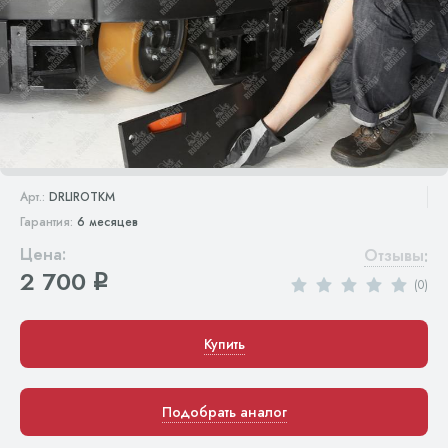
Арт.:
DRLIROTKM
Гарантия:
6 месяцев
Цена:
Отзывы
:
2 700
q
(0)
Купить
Подобрать аналог