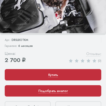
Арт.:
DRSLROTKM
Гарантия:
6 месяцев
Цена:
Отзывы
:
2 700
q
(0)
Купить
Подобрать аналог