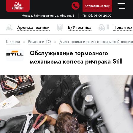
Отправить заявку
Москва, Рябиновая улица, 61А, стр. 3
Пн-Сб, 09:00-20:00
Аренда техники
Б/У техника
Новая те
Главная
Ремонт и ТО
Диагностика и ремонт складской техник
Обслуживание тормозного
механизма колеса ричтрака Still