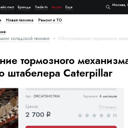
Москва, 
айс-лист
Бренды
Trade-In
Акции
Еще
а
Новая техника
Ремонт и ТО
ние
монт складской техники
Обслуживание тормозного механ
ие тормозного механизма
о штабелера Caterpillar
Арт.:
DRCATSHOTKM
Гарантия:
6 месяцев
Цена:
Отзывы
:
2 700
q
(0)