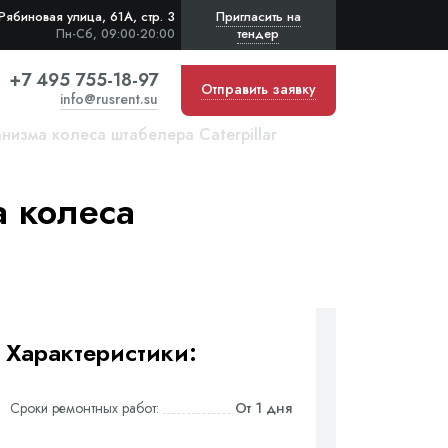
Рябиновая улица, 61А, стр. 3
Пригласить на
тендер
Пн-Сб, 09:00-20:00
+7 495 755-18-97
Отправить заявку
info@rusrent.su
изма колеса штабелера Caterpillar
 колеса
Характеристики:
Сроки ремонтных работ:
От 1 дня