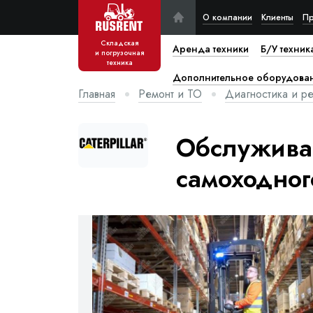
О компании
Клиенты
Пр
Складская
Аренда техники
Б/У техник
и погрузочная
техника
Дополнительное оборудова
Главная
Ремонт и ТО
Диагностика и ре
Обслуживан
самоходног