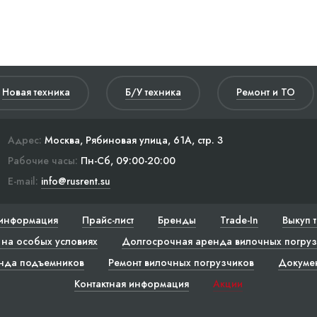
Новая техника
Б/У техника
Ремонт и ТО
Адрес:
Москва, Рябиновая улица, 61А, стр. 3
Рабочие часы:
Пн-Сб, 09:00-20:00
E-mail:
info@rusrent.su
информация
Прайс-лист
Бренды
Trade-In
Выкуп 
на особых условиях
Долгосрочная аренда вилочных погруз
нда подъемников
Ремонт вилочных погрузчиков
Докуме
Контактная информация
Акции