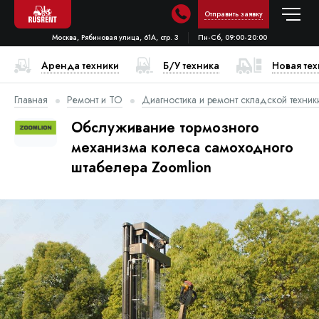
Отправить заявку
Москва, Рябиновая улица, 61А, стр. 3
Пн-Сб, 09:00-20:00
Аренда техники
Б/У техника
Новая те
Главная
Ремонт и ТО
Диагностика и ремонт складской техник
Обслуживание тормозного
механизма колеса самоходного
штабелера Zoomlion