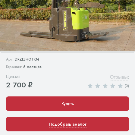
Арт.:
DRZLSHOTKM
Гарантия:
6 месяцев
Цена:
Отзывы
:
2 700
q
(0)
Купить
Подобрать аналог