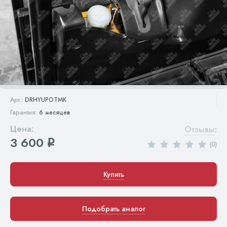
Арт.:
DRHYUPOTMK
Гарантия:
6 месяцев
Цена:
Отзывы
:
3 600
q
(0)
Купить
Подобрать аналог