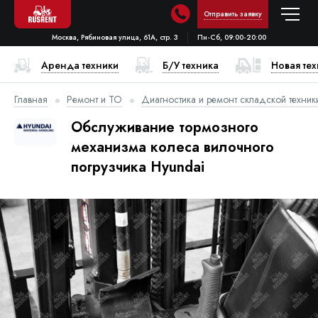
Отправить заявку
Москва, Рябиновая улица, 61А, стр. 3
Пн-Сб, 09:00-20:00
Аренда техники
Б/У техника
Новая те
Главная
Ремонт и ТО
Диагностика и ремонт складской техник
Обслуживание тормозного
механизма колеса вилочного
погрузчика Hyundai