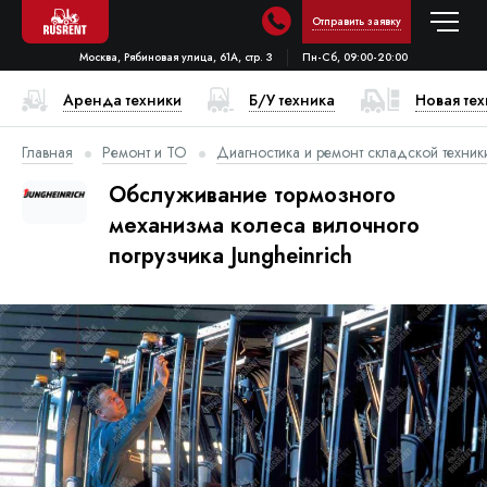
Отправить заявку
Москва, Рябиновая улица, 61А, стр. 3
Пн-Сб, 09:00-20:00
Аренда техники
Б/У техника
Новая те
Главная
Ремонт и ТО
Диагностика и ремонт складской техник
Обслуживание тормозного
механизма колеса вилочного
погрузчика Jungheinrich