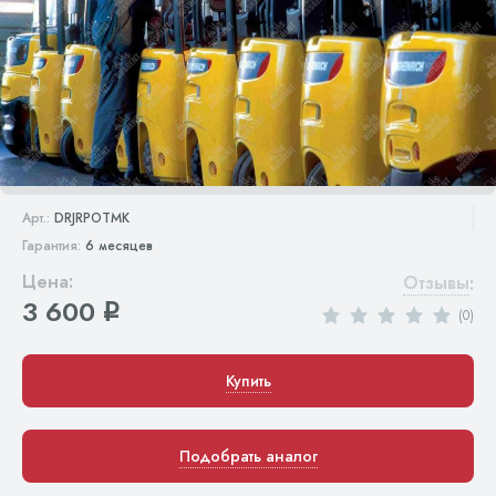
Арт.:
DRJRPOTMK
Гарантия:
6 месяцев
Цена:
Отзывы
:
3 600
q
(0)
Купить
Подобрать аналог