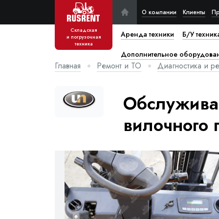
О компании
Клиенты
Пр
Складская
Аренда техники
Б/У техник
и погрузочная
техника
Дополнительное оборудова
Главная
Ремонт и ТО
Диагностика и ре
Обслуживан
вилочного 