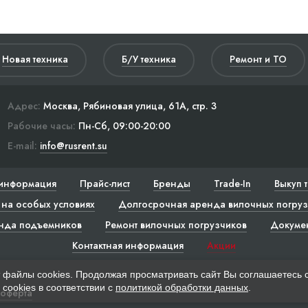
Новая техника
Б/У техника
Ремонт и ТО
Адрес:
Москва, Рябиновая улица, 61А, стр. 3
Рабочие часы:
Пн-Сб, 09:00-20:00
E-mail:
info@rusrent.su
информация
Прайс-лист
Бренды
Trade-In
Выкуп 
на особых условиях
Долгосрочная аренда вилочных погруз
нда подъемников
Ремонт вилочных погрузчиков
Докуме
Контактная информация
Акции
 файлы cookies. Продолжая просматривать сайт Вы соглашаетесь 
cookies в соответствии с
политикой обработки данных
.
 оферта