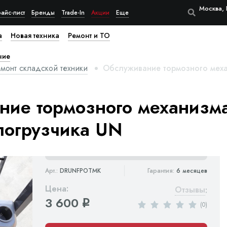
Москва, 
айс-лист
Бренды
Trade-In
Акции
Еще
а
Новая техника
Ремонт и ТО
ние
монт складской техники
Обслуживание тормозного меха
ие тормозного механизма
погрузчика UN
Арт.:
DRUNFPOTMK
Гарантия:
6 месяцев
Цена:
Отзывы
:
3 600
q
(0)