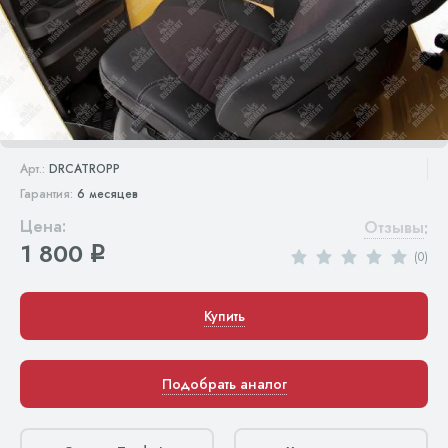
Арт.:
DRCATROPP
Гарантия:
6 месяцев
Цена:
Отзывы
:
1 800
q
(0)
Купить
Подобрать аналог