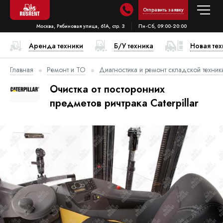
Отправить заявку
Москва, Рябиновая улица, 61А, стр. 3
Пн-Сб, 09:00-20:00
Аренда техники
Б/У техника
Новая те
Главная
Ремонт и ТО
Диагностика и ремонт складской техник
Очистка от посторонних
предметов ричтрака Caterpillar