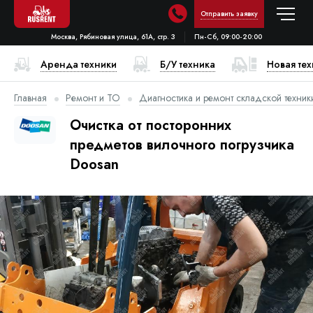
Отправить заявку
Москва, Рябиновая улица, 61А, стр. 3
Пн-Сб, 09:00-20:00
Аренда техники
Б/У техника
Новая те
Главная
Ремонт и ТО
Диагностика и ремонт складской техник
Очистка от посторонних
предметов вилочного погрузчика
Doosan