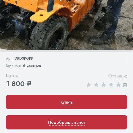
Арт.:
DRDSPOPP
Гарантия:
6 месяцев
Цена:
Отзывы
:
1 800
q
(0)
Купить
Подобрать аналог