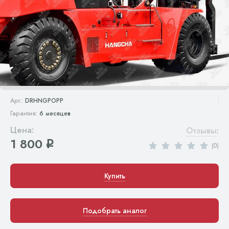
Арт.:
DRHNGPOPP
Гарантия:
6 месяцев
Цена:
Отзывы
:
1 800
q
(0)
Купить
Подобрать аналог