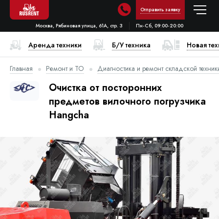
Отправить заявку
Москва, Рябиновая улица, 61А, стр. 3
Пн-Сб, 09:00-20:00
Аренда техники
Б/У техника
Новая те
Главная
Ремонт и ТО
Диагностика и ремонт складской техник
Очистка от посторонних
предметов вилочного погрузчика
Hangcha