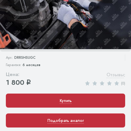
Арт.:
DRRSHSUGC
Гарантия:
6 месяцев
Цена:
Отзывы
:
1 800
q
(0)
Купить
Подобрать аналог