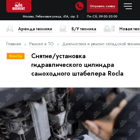
Отправить заявку
Москва, Рябиновая улица, 61А, стр. 3
Пн-Сб, 09:00-20:00
Аренда техники
Б/У техника
Новая те
Главная
Ремонт и ТО
Диагностика и ремонт складской техник
Снятие/установка
гидравлического цилиндра
самоходного штабелера Rocla