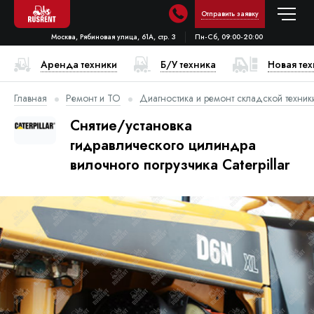
Отправить заявку
Москва, Рябиновая улица, 61А, стр. 3
Пн-Сб, 09:00-20:00
Аренда техники
Б/У техника
Новая те
Главная
Ремонт и ТО
Диагностика и ремонт складской техник
Снятие/установка
гидравлического цилиндра
вилочного погрузчика Caterpillar