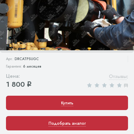
Арт.:
DRCATPSUGC
Гарантия:
6 месяцев
Цена:
Отзывы
:
1 800
q
(0)
Купить
Подобрать аналог