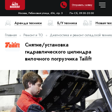
Отправить заявку
Москва, Рябиновая улица, 61А, стр. 3
Пн-Сб, 09:00-20:00
Аренда техники
Б/У техника
Новая те
Главная
Ремонт и ТО
Диагностика и ремонт складской техник
Снятие/установка
гидравлического цилиндра
вилочного погрузчика Tailift