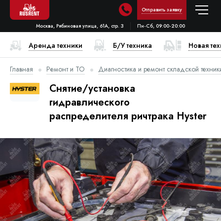
Отправить заявку
Москва, Рябиновая улица, 61А, стр. 3
Пн-Сб, 09:00-20:00
Аренда техники
Б/У техника
Новая те
Главная
Ремонт и ТО
Диагностика и ремонт складской техник
Снятие/установка
гидравлического
распределителя ричтрака Hyster