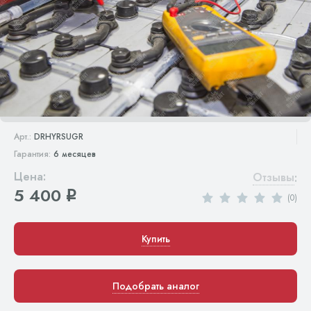
Арт.:
DRHYRSUGR
Гарантия:
6 месяцев
Цена:
Отзывы
:
5 400
q
(0)
Купить
Подобрать аналог