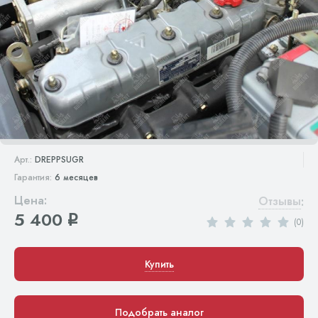
Арт.:
DREPPSUGR
Гарантия:
6 месяцев
Цена:
Отзывы
:
5 400
q
(0)
Купить
Подобрать аналог