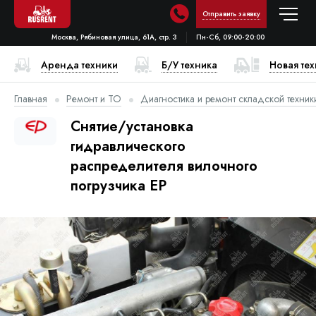
Отправить заявку
Москва, Рябиновая улица, 61А, стр. 3
Пн-Сб, 09:00-20:00
Аренда техники
Б/У техника
Новая те
Главная
Ремонт и ТО
Диагностика и ремонт складской техник
Снятие/установка
гидравлического
распределителя вилочного
погрузчика EP