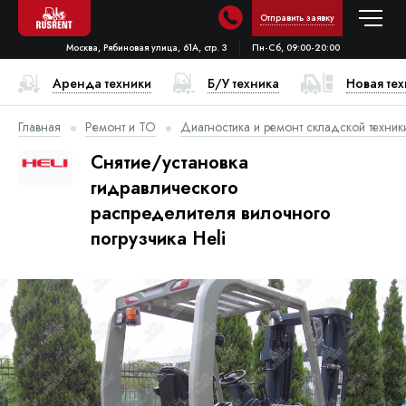
Отправить заявку
Москва, Рябиновая улица, 61А, стр. 3
Пн-Сб, 09:00-20:00
Аренда техники
Б/У техника
Новая те
Главная
Ремонт и ТО
Диагностика и ремонт складской техник
Снятие/установка
гидравлического
распределителя вилочного
погрузчика Heli