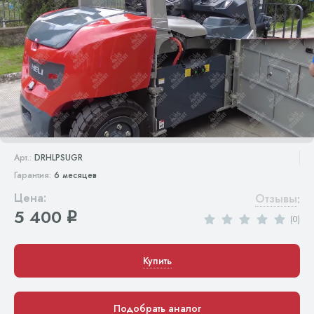
Арт.:
DRHLPSUGR
Гарантия:
6 месяцев
Цена:
Отзывы
:
5 400
q
(0)
Купить
Подобрать аналог