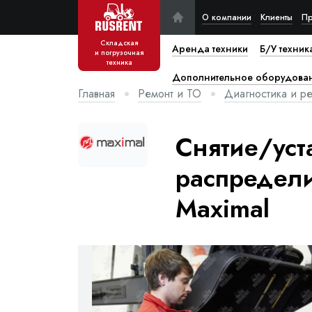
О компании
Клиенты
Пр
Складская
Аренда техники
Б/У техник
и погрузочная
техника
Дополнительное оборудова
Главная
Ремонт и ТО
Диагностика и ре
Снятие/уст
распредели
Maximal