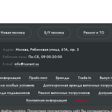
Новая техника
Б/У техника
Ремонт и ТО
Адрес:
Москва, Рябиновая улица, 61А, стр. 3
Рабочие часы:
Пн-Сб, 09:00-20:00
E-mail:
info@rusrent.su
информация
Прайс-лист
Бренды
Trade-In
Выкуп 
на особых условиях
Долгосрочная аренда вилочных погруз
нда подъемников
Ремонт вилочных погрузчиков
Докуме
Контактная информация
Акции
 файлы cookies. Продолжая просматривать сайт Вы соглашаетесь 