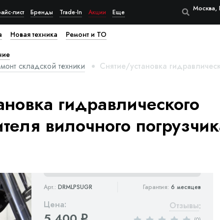
Москва, 
айс-лист
Бренды
Trade-In
Акции
Еще
а
Новая техника
Ремонт и ТО
ние
монт складской техники
Снятие/установка гидравлическ
ановка гидравлического
теля вилочного погрузчик
Арт.:
DRMLPSUGR
Гарантия:
6 месяцев
Цена:
Отзывы
:
5 400
q
(0)