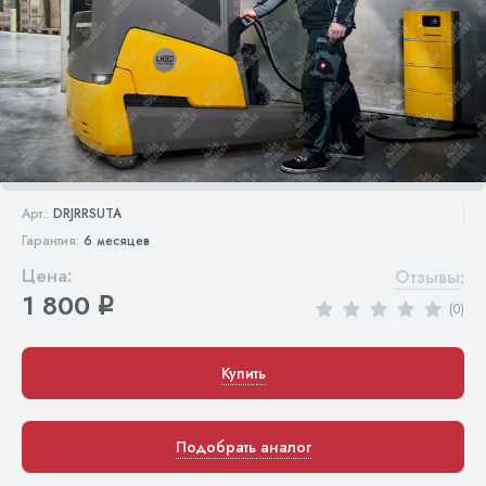
Арт.:
DRJRRSUTA
Гарантия:
6 месяцев
Цена:
Отзывы
:
1 800
q
(0)
Купить
Подобрать аналог