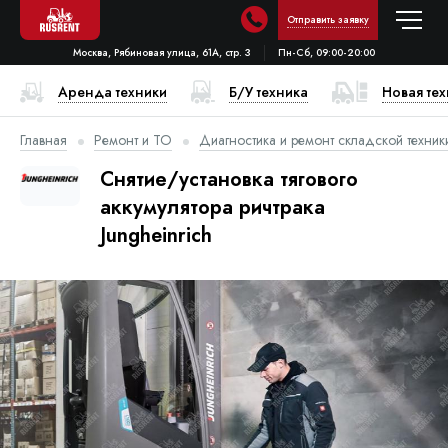
Отправить заявку
Москва, Рябиновая улица, 61А, стр. 3
Пн-Сб, 09:00-20:00
Аренда техники
Б/У техника
Новая те
Главная
Ремонт и ТО
Диагностика и ремонт складской техник
Снятие/установка тягового
аккумулятора ричтрака
Jungheinrich