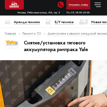
Отправить заявку
Москва, Рябиновая улица, 61А, стр. 3
Пн-Сб, 09:00-20:00
Аренда техники
Б/У техника
Новая те
Главная
Ремонт и ТО
Диагностика и ремонт складской техник
Снятие/установка тягового
аккумулятора ричтрака Yale