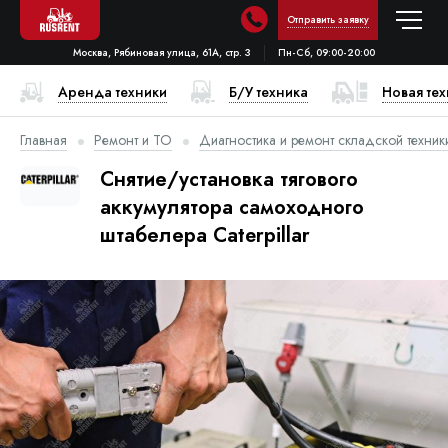
Отправить заявку
Москва, Рябиновая улица, 61А, стр. 3
Пн-Сб, 09:00-20:00
Аренда техники
Б/У техника
Новая те
Главная
Ремонт и ТО
Диагностика и ремонт складской техник
Снятие/установка тягового
аккумулятора самоходного
штабелера Caterpillar