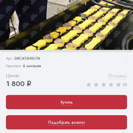
Арт.:
DRCATSHSUTA
Гарантия:
6 месяцев
Цена:
Отзывы
:
1 800
q
(0)
Купить
Подобрать аналог