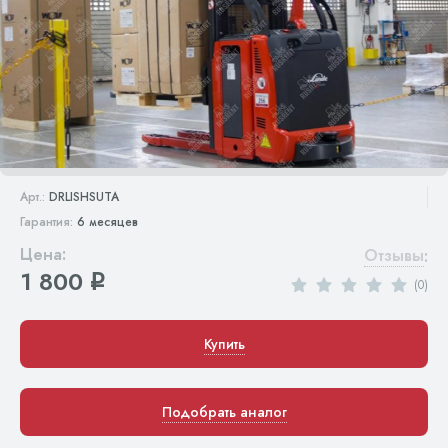
Арт.:
DRLISHSUTA
Гарантия:
6 месяцев
Цена:
Отзывы
:
1 800
q
(0)
Купить
Подобрать аналог