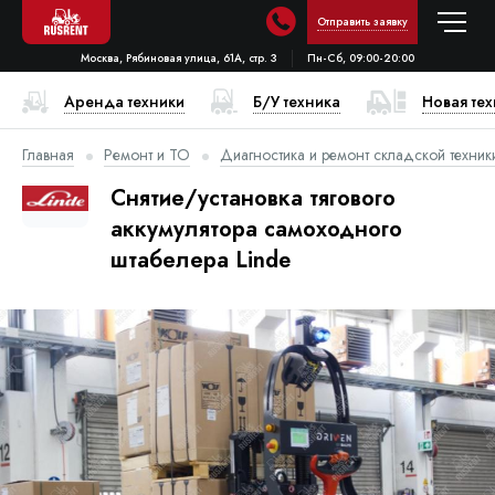
Отправить заявку
Москва, Рябиновая улица, 61А, стр. 3
Пн-Сб, 09:00-20:00
Аренда техники
Б/У техника
Новая те
Главная
Ремонт и ТО
Диагностика и ремонт складской техник
Снятие/установка тягового
аккумулятора самоходного
штабелера Linde