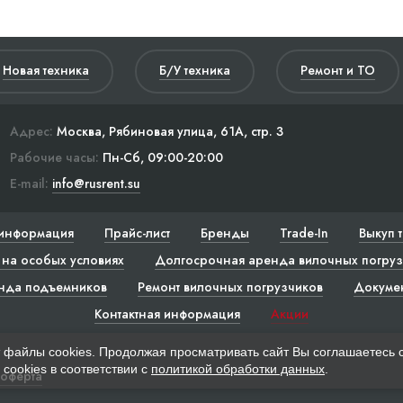
Новая техника
Б/У техника
Ремонт и ТО
Адрес:
Москва, Рябиновая улица, 61А, стр. 3
Рабочие часы:
Пн-Сб, 09:00-20:00
E-mail:
info@rusrent.su
информация
Прайс-лист
Бренды
Trade-In
Выкуп 
на особых условиях
Долгосрочная аренда вилочных погруз
нда подъемников
Ремонт вилочных погрузчиков
Докуме
Контактная информация
Акции
 файлы cookies. Продолжая просматривать сайт Вы соглашаетесь 
cookies в соответствии с
политикой обработки данных
.
 оферта