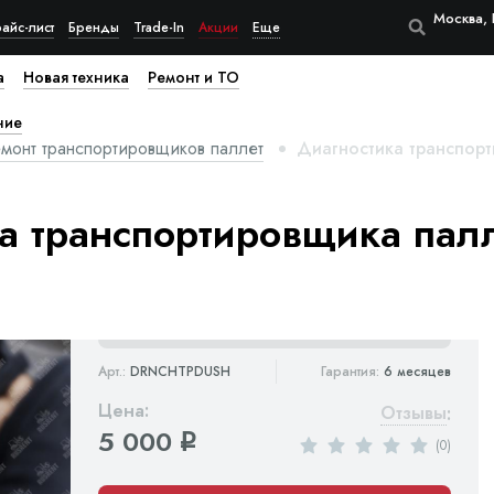
Москва, 
айс-лист
Бренды
Trade-In
Акции
Еще
а
Новая техника
Ремонт и ТО
ние
емонт транспортировщиков паллет
Диагностика транспорт
а транспортировщика пал
Арт.:
DRNCHTPDUSH
Гарантия:
6 месяцев
Цена:
Отзывы
:
5 000
q
(0)