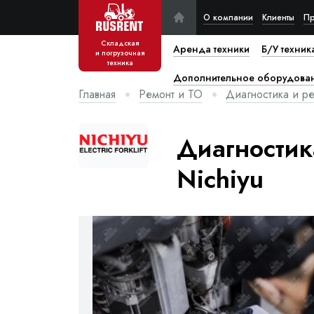
О компании
Клиенты
Пр
Складская
Аренда техники
Б/У техник
и погрузочная
техника
Дополнительное оборудова
Главная
Ремонт и ТО
Диагностика и р
Диагностик
Nichiyu